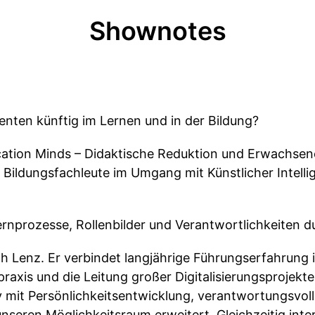
Shownotes
enten künftig im Lernen und in der Bildung?
cation Minds – Didaktische Reduktion und Erwachsen
 Bildungsfachleute im Umgang mit Künstlicher Intelli
Lernprozesse, Rollenbilder und Verantwortlichkeiten d
rich Lenz. Er verbindet langjährige Führungserfahrun
axis und die Leitung großer Digitalisierungsprojekte.
iv mit Persönlichkeitsentwicklung, verantwortungsvol
unseren Möglichkeitsraum erweitert. Gleichzeitig inter