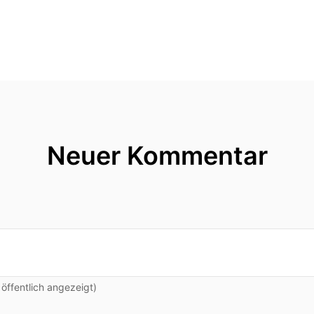
tvolle Hinweise und
ema didaktische Reduktion und Erwachsenenbild.
ass du heute wieder mit dabei bist.
Neuer Kommentar
iner neuen Folge von
sche Reduktion und der wachsenden Bildung.
or Dr.
ffentlich angezeigt)
mir im Gespräch.