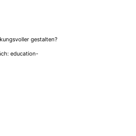
rkungsvoller gestalten?
äch: education-