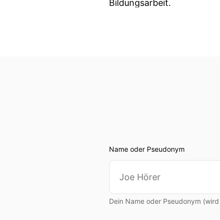
Bildungsarbeit.
00:00:45: Du gewinnst wer
00:00:47: Inputs
00:00:48: rund um das Th
00:00:52: Ich freue mich d
00:00:58: Willkommen zu e
00:01:00: Education
Name oder Pseudonym
00:01:01: Might die takti
00:01:04: Heute ist Profess
Dein Name oder Pseudonym (wird ö
00:01:06: Ulrich Lenz bei 