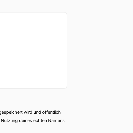
häftigt AI literacy und den
erfahrungen Hochschullehre
ie Frage, wie KI unser
rantwortung lernen und
speichert wird und öffentlich
ie Nutzung deines echten Namens