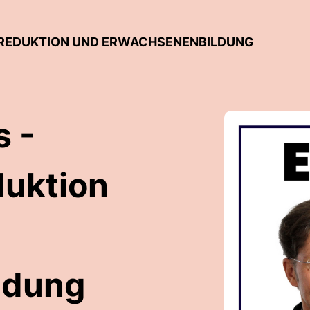
E REDUKTION UND ERWACHSENENBILDUNG
s -
duktion
ldung