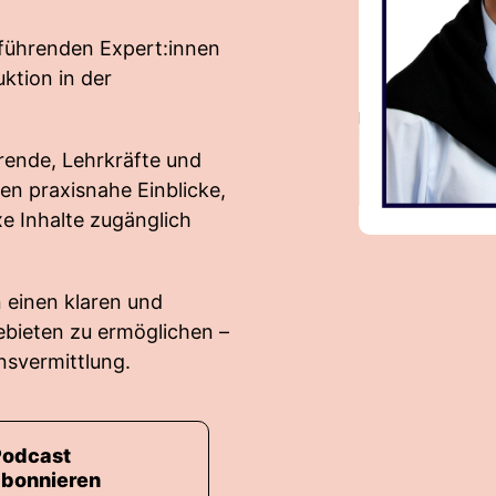
 führenden Expert:innen
ktion in der
rende, Lehrkräfte und
len praxisnahe Einblicke,
xe Inhalte zugänglich
 einen klaren und
ebieten zu ermöglichen –
nsvermittlung.
Podcast
abonnieren