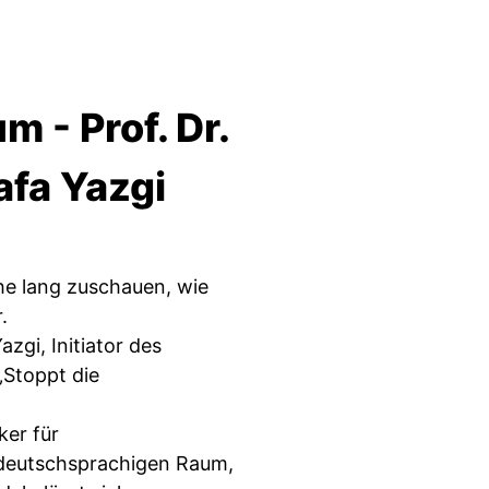
 - Prof. Dr.
fa Yazgi
he lang zuschauen, wie
.
zgi, Initiator des
„Stoppt die
ker für
deutschsprachigen Raum,